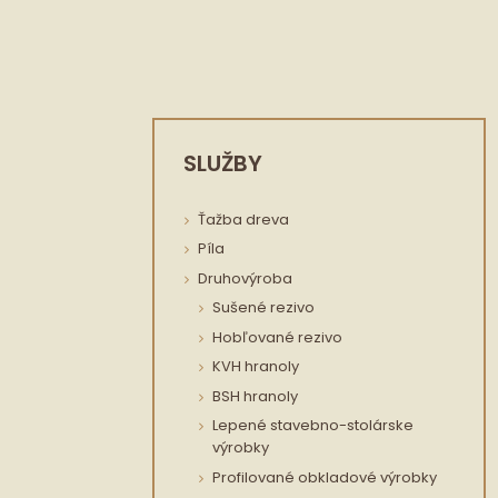
SLUŽBY
Ťažba dreva
Píla
Druhovýroba
Sušené rezivo
Hobľované rezivo
KVH hranoly
BSH hranoly
Lepené stavebno-stolárske
výrobky
Profilované obkladové výrobky