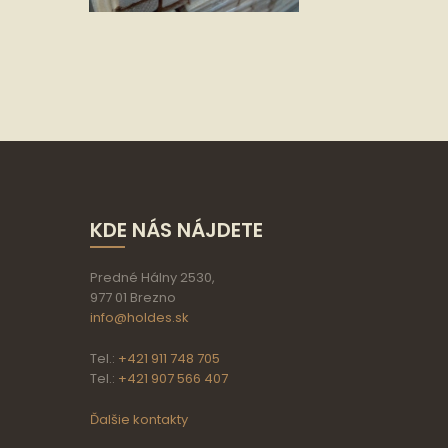
KDE NÁS NÁJDETE
Predné Hálny 2530,
977 01 Brezno
info@holdes.sk
Tel.:
+421 911 748 705
Tel.:
+421 907 566 407
Ďalšie kontakty