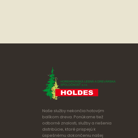
Naše služby nekončia hotovým
balíkom dreva. Ponúkame tiež
odborné znalosti, služby a riešenia
distribúcie, ktoré prispejú k
úspešnému dokončeniu našej