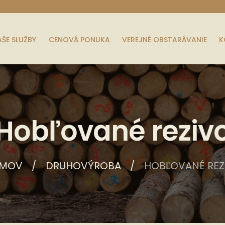
AŠE SLUŽBY
CENOVÁ PONUKA
VEREJNÉ OBSTARÁVANIE
K
Hobľované reziv
MOV
DRUHOVÝROBA
HOBĽOVANÉ REZ