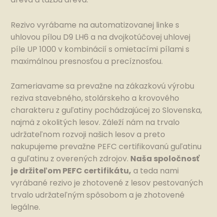
Rezivo vyrábame na automatizovanej linke s
uhlovou pílou D9 LH6 a na dvojkotúčovej uhlovej
píle UP 1000 v kombinácií s omietacími pílami s
maximálnou presnosťou a precíznosťou.
Zameriavame sa prevažne na zákazkovú výrobu
reziva stavebného, stolárskeho a krovového
charakteru z guľatiny pochádzajúcej zo Slovenska,
najmä z okolitých lesov. Záleží nám na trvalo
udržateľnom rozvoji našich lesov a preto
nakupujeme prevažne PEFC certifikovanú guľatinu
a guľatinu z overených zdrojov.
Naša spoločnosť
je držiteľom PEFC certifikátu,
a teda nami
vyrábané rezivo je zhotovené z lesov pestovaných
trvalo udržateľným spôsobom a je zhotovené
legálne.