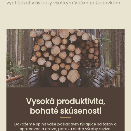
vychádzať v ústrety všetkým Vašim požiadavkám.
Vysoká produktivita,
bohaté skúsenosti
Dokážeme splniť vaše požiadavky týkajúce sa ťažby a
spracovania dreva, porezu alebo výroby reziva.