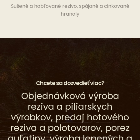
Sušené a hobľované rezivo, spájané a cinkované
hranoly
Chcete sa dozvedieť viac?
Objednávková výroba
reziva a piliarskych
výrobkov, predaj hotového
reziva a polotovarov, porez
guľatiny, výroba lepených a