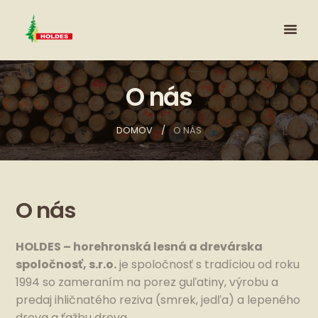
O nás
DOMOV
O NÁS
O nás
HOLDES – horehronská lesná a drevárska
spoločnosť, s.r.o.
je spoločnosť s tradíciou od roku
1994 so zameraním na porez guľatiny, výrobu a
predaj ihličnatého reziva (smrek, jedľa) a lepeného
dreva a ťažbu dreva.