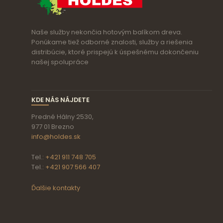
Naše služby nekončia hotovým balíkom dreva.
Ponúkame tiež odborné znalosti, služby a riešenia
distribúcie, ktoré prispejú k úspešnému dokončeniu
našej spolupráce
KDE NÁS NÁJDETE
Predné Hálny 2530,
977 01 Brezno
info@holdes.sk
Tel.:
+421 911 748 705
Tel.:
+421 907 566 407
Ďalšie kontakty