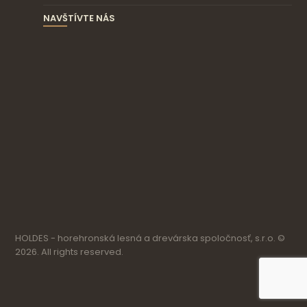
NAVŠTÍVTE NÁS
HOLDES - horehronská lesná a drevárska spoločnosť, s.r.o. ©
2026. All rights reserved.