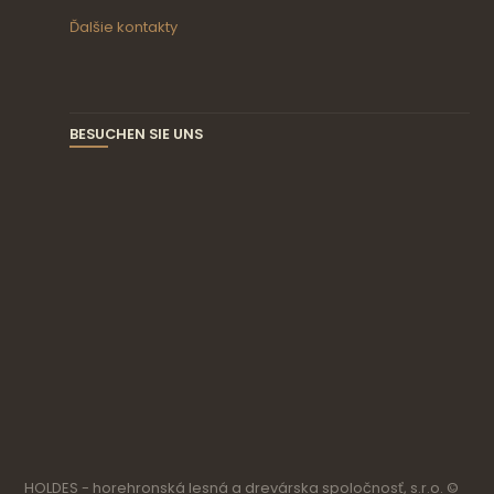
Ďalšie kontakty
BESUCHEN SIE UNS
HOLDES - horehronská lesná a drevárska spoločnosť, s.r.o. ©