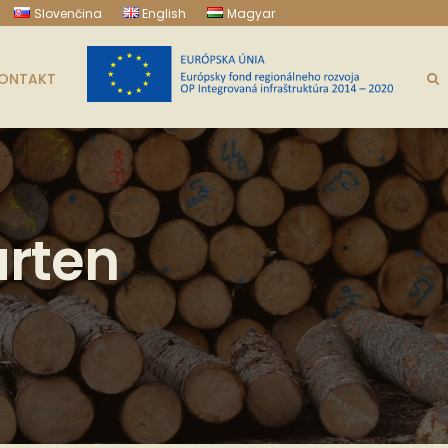
Slovenčina
English
Magyar
ONTAKT
arten