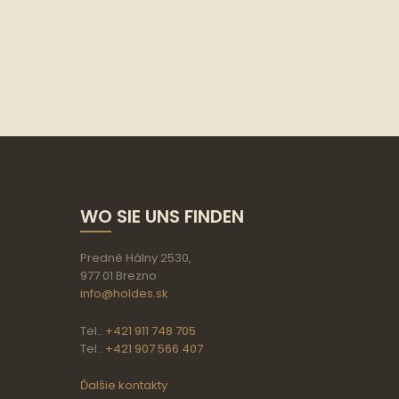
WO SIE UNS FINDEN
Predné Hálny 2530,
977 01 Brezno
info@holdes.sk
Tel.:
+421 911 748 705
Tel.:
+421 907 566 407
Ďalšie kontakty