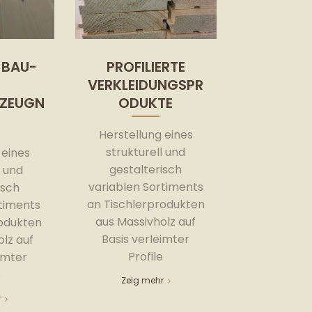
 BAU-
PROFILIERTE
VERKLEIDUNGSPR
RZEUGN
ODUKTE
Herstellung eines
strukturell und
 eines
gestalterisch
l und
variablen Sortiments
isch
an Tischlerprodukten
rtiments
aus Massivholz auf
rodukten
Basis verleimter
lz auf
Profile
imter
e
Zeig mehr
r