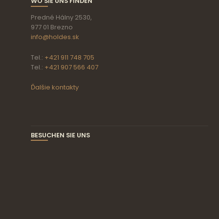
WO SIE UNS FINDEN
Predné Hálny 2530,
977 01 Brezno
info@holdes.sk
Tel.:
+421 911 748 705
Tel.:
+421 907 566 407
Ďalšie kontakty
BESUCHEN SIE UNS