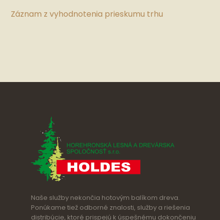
Záznam z vyhodnotenia prieskumu trhu
Naše služby nekončia hotovým balíkom dreva.
Ponúkame tiež odborné znalosti, služby a riešenia
distribúcie, ktoré prispejú k úspešnému dokončeniu