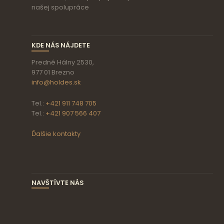
našej spolupráce
KDE NÁS NÁJDETE
Predné Hálny 2530,
977 01 Brezno
info@holdes.sk
Tel.:
+421 911 748 705
Tel.:
+421 907 566 407
Ďalšie kontakty
NAVŠTÍVTE NÁS