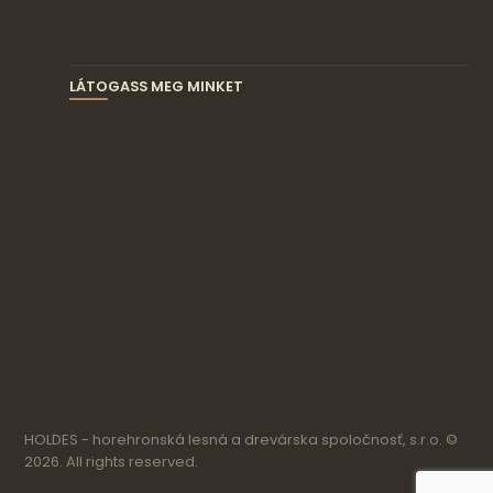
LÁTOGASS MEG MINKET
HOLDES - horehronská lesná a drevárska spoločnosť, s.r.o. ©
2026. All rights reserved.