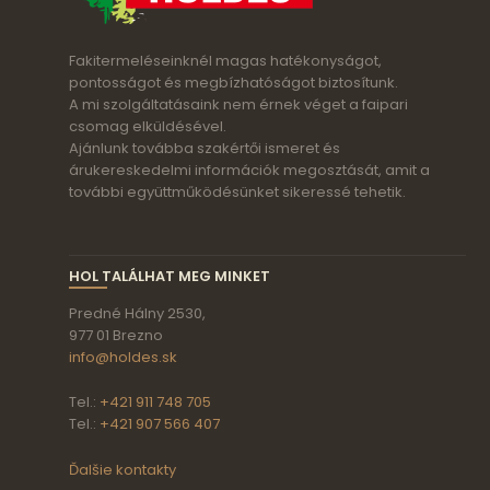
Fakitermeléseinknél magas hatékonyságot,
pontosságot és megbízhatóságot biztosítunk.
A mi szolgáltatásaink nem érnek véget a faipari
csomag elküldésével.
Ajánlunk továbba szakértői ismeret és
árukereskedelmi információk megosztását, amit a
további együttműködésünket sikeressé tehetik.
HOL TALÁLHAT MEG MINKET
Predné Hálny 2530,
977 01 Brezno
info@holdes.sk
Tel.:
+421 911 748 705
Tel.:
+421 907 566 407
Ďalšie kontakty