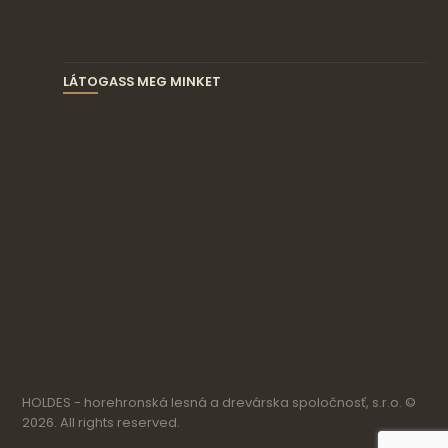
LÁTOGASS MEG MINKET
HOLDES - horehronská lesná a drevárska spoločnosť, s.r.o. ©
2026. All rights reserved.