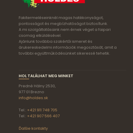
Fakitermeléseinknél magas hatékonyságot,
pontosságot és megbízhatóságot biztosítunk.
A mi szolgáltatásaink nem érnek véget a faipari
csomag elküldésével.
Ajánlunk továbba szakértői ismeret és
árukereskedelmi információk megosztását, amit a
további együttműködésünket sikeressé tehetik.
HOL TALÁLHAT MEG MINKET
Predné Hálny 2530,
977 01 Brezno
info@holdes.sk
Tel.:
+421 911 748 705
Tel.:
+421 907 566 407
Ďalšie kontakty